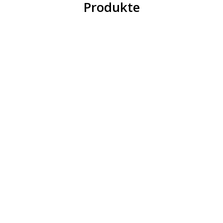
Produkte
Out Of Stock
Individuelle Wichtel Grußkarten für
den besonderen Tag
14,95
€