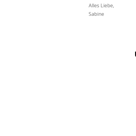
Alles Liebe,
Sabine
Angebot!
Out Of Stock
Out Of
Individuelle
Vier Wich
Wichtel
Postkarte
Grußkarten für
Urlaubsg