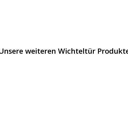
Unsere weiteren Wichteltür Produkt
Angebot!
 Stock
Out O
tel
Wichtel
Wichtel
n mit
Erweiterungsset
Geburts
rüßen
als Komplettpaket
mit