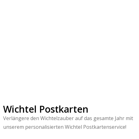
Das Wichtelhandbuch Band 1
24,50
€
14,90
€
In den Warenkorb
inkl. MwSt.
zzgl.
Versandkosten
Wichtel Postkarten
Verlängere den Wichtelzauber auf das gesamte Jahr mit
unserem personalisierten Wichtel Postkartenservice!