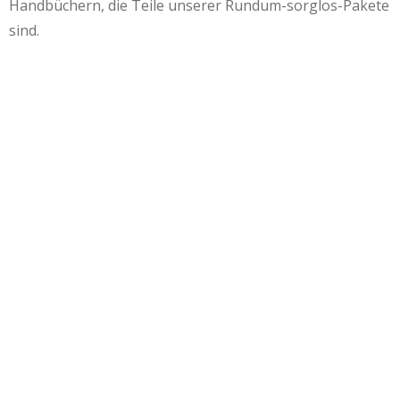
Handbüchern, die Teile unserer Rundum-sorglos-Pakete
sind.
Das Wichtelhandbuch Band 5
24,50
€
19,90
€
In den Warenkorb